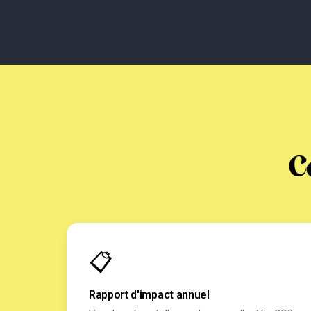
C
📋
Rapport d'impact annuel