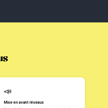
us
📣
Mise en avant réseaux