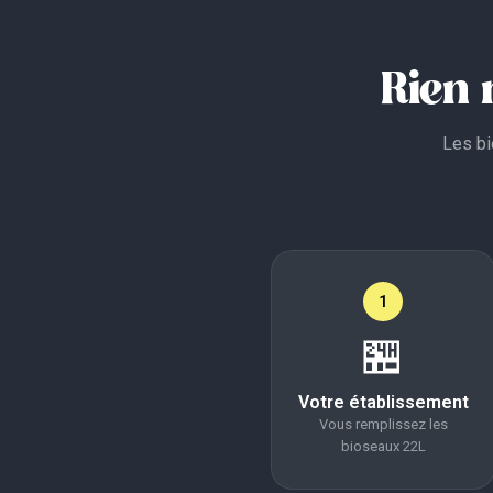
Rien 
Les bi
1
🏪
Votre établissement
Vous remplissez les
bioseaux 22L