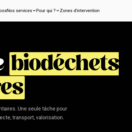
opos
Nos services
Pour qui ?
Zones d'intervention
e
biodéchets
res
taires. Une seule tâche pour
ecte, transport, valorisation.