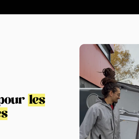
 pour
les
es