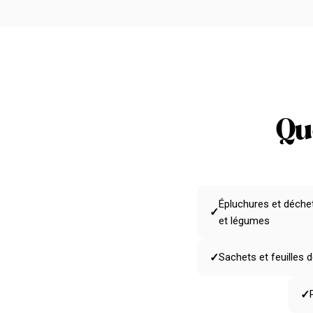
Qu
Épluchures et déchet
✓
et légumes
✓
Sachets et feuilles d
✓