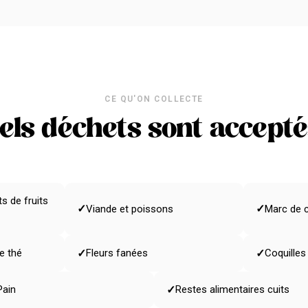
CE QU'ON COLLECTE
els déchets sont accepté
s de fruits
✓
✓
Viande et poissons
Marc de c
✓
✓
e thé
Fleurs fanées
Coquilles
✓
Pain
Restes alimentaires cuits