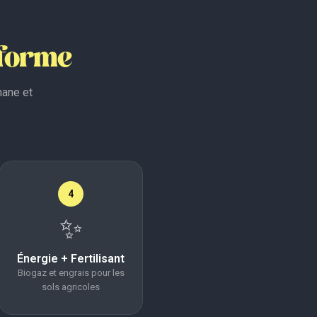
sforme
hane et
4
✨
Énergie + Fertilisant
Biogaz et engrais pour les
sols agricoles